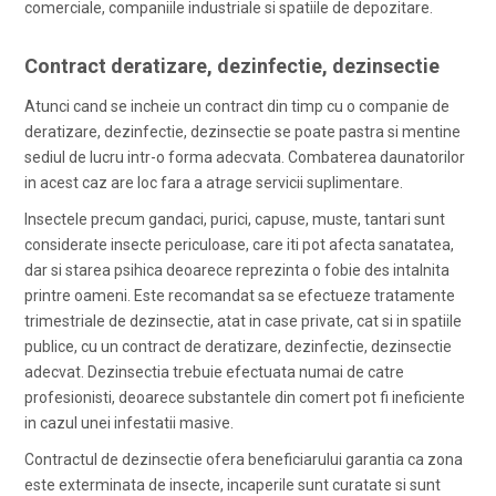
comerciale, companiile industriale si spatiile de depozitare.
Contract deratizare, dezinfectie, dezinsectie
Atunci cand se incheie un contract din timp cu o companie de
deratizare, dezinfectie, dezinsectie se poate pastra si mentine
sediul de lucru intr-o forma adecvata. Combaterea daunatorilor
in acest caz are loc fara a atrage servicii suplimentare.
Insectele precum gandaci, purici, capuse, muste, tantari sunt
considerate insecte periculoase, care iti pot afecta sanatatea,
dar si starea psihica deoarece reprezinta o fobie des intalnita
printre oameni. Este recomandat sa se efectueze tratamente
trimestriale de dezinsectie, atat in ​​case private, cat si in spatiile
publice, cu un contract de deratizare, dezinfectie, dezinsectie
adecvat. Dezinsectia trebuie efectuata numai de catre
profesionisti, deoarece substantele din comert pot fi ineficiente
in cazul unei infestatii masive.
Contractul de dezinsectie ofera beneficiarului garantia ca zona
este exterminata de insecte, incaperile sunt curatate si sunt