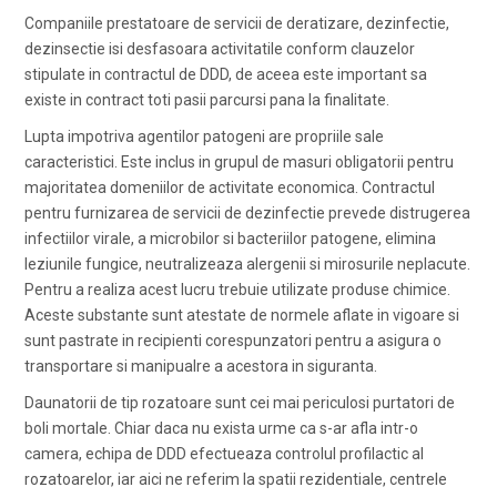
Companiile prestatoare de servicii de deratizare, dezinfectie,
dezinsectie isi desfasoara activitatile conform clauzelor
stipulate in contractul de DDD, de aceea este important sa
existe in contract toti pasii parcursi pana la finalitate.
Lupta impotriva agentilor patogeni are propriile sale
caracteristici. Este inclus in grupul de masuri obligatorii pentru
majoritatea domeniilor de activitate economica. Contractul
pentru furnizarea de servicii de dezinfectie prevede distrugerea
infectiilor virale, a microbilor si bacteriilor patogene, elimina
leziunile fungice, neutralizeaza alergenii si mirosurile neplacute.
Pentru a realiza acest lucru trebuie utilizate produse chimice.
Aceste substante sunt atestate de normele aflate in vigoare si
sunt pastrate in recipienti corespunzatori pentru a asigura o
transportare si manipualre a acestora in siguranta.
Daunatorii de tip rozatoare sunt cei mai periculosi purtatori de
boli mortale. Chiar daca nu exista urme ca s-ar afla intr-o
camera, echipa de DDD efectueaza controlul profilactic al
rozatoarelor, iar aici ne referim la spatii rezidentiale, centrele