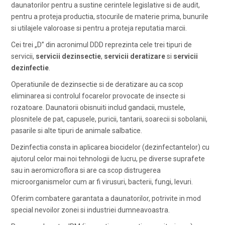
daunatorilor pentru a sustine cerintele legislative si de audit,
pentru a proteja productia, stocurile de materie prima, bunurile
si utilajele valoroase si pentru a proteja reputatia marcii.
Cei trei „D” din acronimul DDD reprezinta cele trei tipuri de
servicii,
servicii dezinsectie
,
servicii deratizare
si
servicii
dezinfectie
.
Operatiunile de dezinsectie si de deratizare au ca scop
eliminarea si controlul focarelor provocate de insecte si
rozatoare. Daunatorii obisnuiti includ gandacii, mustele,
plosnitele de pat, capusele, puricii, tantarii, soarecii si sobolanii,
pasarile si alte tipuri de animale salbatice.
Dezinfectia consta in aplicarea biocidelor (dezinfectantelor) cu
ajutorul celor mai noi tehnologii de lucru, pe diverse suprafete
sau in aeromicroflora si are ca scop distrugerea
microorganismelor cum ar fi virusuri, bacterii, fungi, levuri.
Oferim combatere garantata a daunatorilor, potrivite in mod
special nevoilor zonei si industriei dumneavoastra.