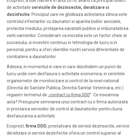
Ecoprest, a luat nastere in anul 2016, avand ca principal obiect
de activitate
serviciile de dezinsectie, deratizare si
dezinfectie
. Principiul care ne ghideaza activitatea zilnica este
controlul infestarilor cu daunatori si aparitia bolilor asociate,
protectia mediului, protejarea sanatatii publice si imbunatatirea
vietii oamenilor. Consideram ca inovatia este un factor cheie al
succesului, si investim continuu in tehnologia de lucru si in
personal, pentru a oferi clientilor nostri servicii diferentiate de
combatere a daunatorilor.
Adesea, in momentul in care in care deschidem un punct de
lucru unde vom desfasura o activitate economica, in cerintele
organismelor de monitorizare si control de la nivel national
(Directia de Santate Publica, Directia Sanitar Veterinara, etc.)
regasim termenul de „
contract cu firma DDD
”. Ce inseamna
asta? Presupune semnarea unui contract cu o firma autorizata
in prestarea serviciilor de control al daunatorilor pentru buna
desfasurarea a activitatii.
Ecoprest,
firma DDD
, prestatoare de servicii dezinsectie, servicii
deratizare si servicii dezinfectie ofera un control superior al