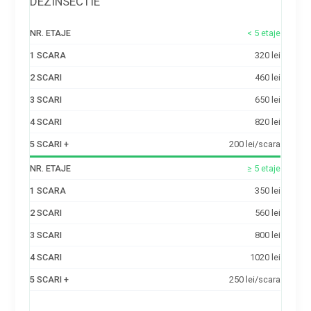
DEZINSECTIE
NR.
1
2
3
4
5
< 5 etaje
ETAJE
SCARA
SCARI
SCARI
SCARI
SCARI
+
320 lei
460 lei
650 lei
820 lei
200 lei/scara
≥ 5 etaje
350 lei
560 lei
800 lei
1020 lei
250 lei/scara