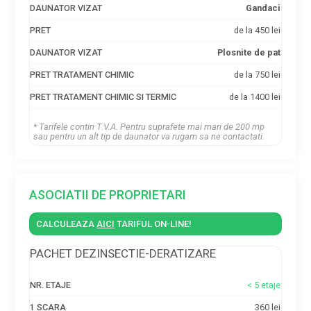
Gandaci
de la 450 lei
Plosnite de pat
de la 750 lei
de la 1400 lei
* Tarifele contin T.V.A. Pentru suprafete mai mari de 200 mp
sau pentru un alt tip de daunator va rugam sa ne contactati.
ASOCIATII DE PROPRIETARI
CALCULEAZA
AICI
TARIFUL ON-LINE!
PACHET DEZINSECTIE-DERATIZARE
NR.
1
2
3
4
5
< 5 etaje
ETAJE
SCARA
SCARI
SCARI
SCARI
SCARI
+
360 lei