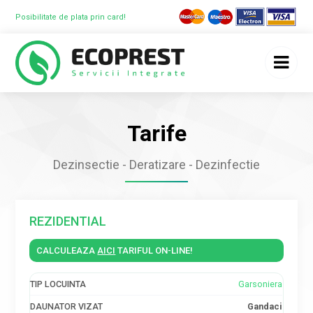
Posibilitate de plata prin card!
Tarife
Dezinsectie - Deratizare - Dezinfectie
REZIDENTIAL
CALCULEAZA
AICI
TARIFUL ON-LINE!
TIP
DAUNATOR
PRET
DAUNATOR
PRET
PRET
Garsoniera
LOCUINTA
VIZAT
VIZAT
TRATAMENT
TRATAMENT
CHIMIC
CHIMIC SI
Gandaci
TERMIC