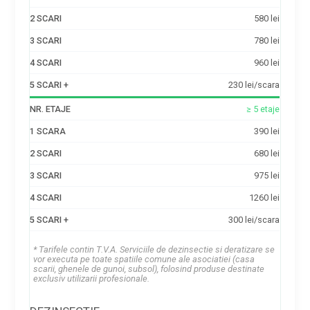
580 lei
780 lei
960 lei
230 lei/scara
≥ 5 etaje
390 lei
680 lei
975 lei
1260 lei
300 lei/scara
* Tarifele contin T.V.A. Serviciile de dezinsectie si deratizare se
vor executa pe toate spatiile comune ale asociatiei (casa
scarii, ghenele de gunoi, subsol), folosind produse destinate
exclusiv utilizarii profesionale.