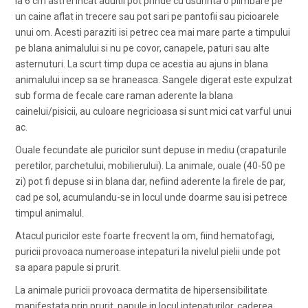
la 6 cm astfel incat adultii pot prinde cu usurinta o plimbare pe
un caine aflat in trecere sau pot sari pe pantofii sau picioarele
unui om. Acesti paraziti isi petrec cea mai mare parte a timpului
pe blana animalului si nu pe covor, canapele, paturi sau alte
asternuturi. La scurt timp dupa ce acestia au ajuns in blana
animalului incep sa se hraneasca. Sangele digerat este expulzat
sub forma de fecale care raman aderente la blana
cainelui/pisicii, au culoare negricioasa si sunt mici cat varful unui
ac.
Ouale fecundate ale puricilor sunt depuse in mediu (crapaturile
peretilor, parchetului, mobilierului). La animale, ouale (40-50 pe
zi) pot fi depuse si in blana dar, nefiind aderente la firele de par,
cad pe sol, acumulandu-se in locul unde doarme sau isi petrece
timpul animalul.
Atacul puricilor este foarte frecvent la om, fiind hematofagi,
puricii provoaca numeroase intepaturi la nivelul pielii unde pot
sa apara papule si prurit.
La animale puricii provoaca dermatita de hipersensibilitate
manifestata prin prurit, papule in locul intepaturilor, caderea