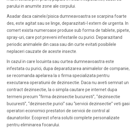
parului in anumite zone ale corpului.
Asadar daca cainele/pisica dumneavoastra se scarpina foarte
des, este agitat sau se linge, deparazitati-l extern de urgenta. In
comert exista numeroase produse sub forma de tablete, pipete,
spray-uri, care pot preveni infestarile cu purici. Deparazitand
periodic animalele din casa sau din curte evitati posibilele
neplaceri cauzate de aceste insecte.
In cazul in care locuinta sau curtea dumneavoastra este
infestata cu purici, dupa deparatizarea animalelor de companie,
se recomanda apelarea la o firma specializata pentru
executarea operatiunii de dezinsectie. Daca nu aveti semnat un
contract dezinsectie, la o simpla cautare pe internet dupa
termeni precum “firma dezinsectie bucuresti”, “dezinsectie
bucuresti”, “dezinsectie purici” sau “servicii dezinsectie” veti gasi
operatori economici prestatori de servicii de control al
daunatorilor. Ecoprest ofera solutii complete personalizate
pentru eliminarea focarului.