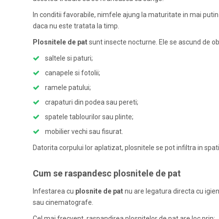
In conditii favorabile, nimfele ajung la maturitate in mai put
daca nu este tratata la timp.
Plosnitele de pat
sunt insecte nocturne. Ele se ascund de obi
saltele si paturi;
canapele si fotolii;
ramele patului;
crapaturi din podea sau pereti;
spatele tablourilor sau plinte;
mobilier vechi sau fisurat.
Datorita corpului lor aplatizat, plosnitele se pot infiltra in spa
Cum se raspandesc plosnitele de pat
Infestarea cu
plosnite de pat
nu are legatura directa cu igiena
sau cinematografe.
Cel mai frecvent, raspandirea plosnitelor de pat are loc prin: