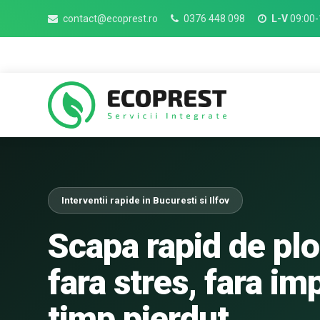
contact@ecoprest.ro
0376 448 098
L-V
09:00-
Interventii rapide in Bucuresti si Ilfov
Scapa rapid de plo
fara stres, fara imp
timp pierdut