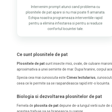
Intervenim prompt atunci cand problema cu
plosnitele de pat apare si nu mai poate fi amanata.
Echipa noastra programeaza interventiile rapid
pentru a elimina infestarea si pentru a readuce
confortul locuintei tale.
Ce sunt plosnitele de pat
Plosnitele de pat
sunt insecte mici, ovale, de culoare maron
aproximativa a unei seminte de mar. Dupa hranire, corpul ace
Specia cea mai cunoscuta este
Cimex lectularius
, cunoscu
ceea ce le permite sa se raspandeasca rapid intr-o locuinta.
Biologia si dezvoltarea plosnitelor de pat
Femela de
plosnita de pat
depune de-a lungul vietii sute de o
acestea trebuie sa se hraneasca cu sange.