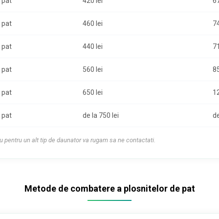
 pat
420 lei
67
 pat
460 lei
74
 pat
440 lei
71
 pat
560 lei
85
 pat
650 lei
12
 pat
de la 750 lei
de
u pentru un alt tip de daunator va rugam sa ne contactati.
Metode de combatere a plosnitelor de pat