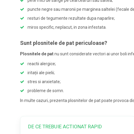
pete mici de sange pe cearceafuri sau saltea;
puncte negre sau maronii pe marginea saltelei (fecale de
resturi de tegumente rezultate dupa naparlire;
miros specific, neplacut, in zona infestata.
Sunt plosnitele de pat periculoase?
Plosnitele de pat
nu sunt considerate vectori ai unor boli in
reactii alergice;
iritații ale pielii;
stres si anxietate;
probleme de somn.
In multe cazuri, prezenta plosnitelor de pat poate provoca dis
DE CE TREBUIE ACTIONAT RAPID