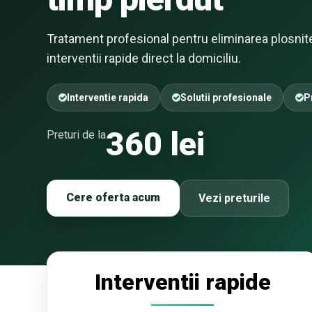
Tratament profesional pentru eliminarea plosnitelo
interventii rapide direct la domiciliu.
Interventie rapida
Solutii profesionale
P
360 lei
Preturi de la
Cere oferta acum
Vezi preturile
Interventii rapide